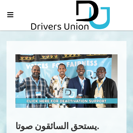
يستحق السائقون صوتا.