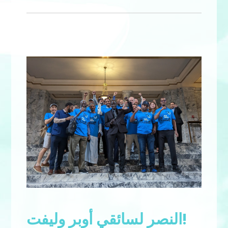
النصر لسائقي أوبر وليفت!