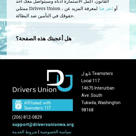
القانون. أكمل الاستمارة أدناه وسيتواصل معك أحد
ممثلي Drivers Union ، أو
انقر هنا
لمعرفة المزيد عن
حقوقك في التأمين ضد البطالة.
هل أعجبتك هذه الصفحة؟
تابع ل Teamsters
Local 117
14675 Interurban
Ave. South
Tukwila, Washington
98168
(206) 812-0829
support@driversunionwa.org
سياسة الخصوصية
|
شروط الخدمة