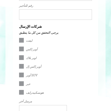
رقم للتأجير
شركات الإرسال
يرجى التحقق من كل ما ينطبق
ليفت
أوبر إكس
اوبر بلاك
أوبر إكس إل
أوبر SUV
عبر
هوبسكيبدرايف
مرسل آخر