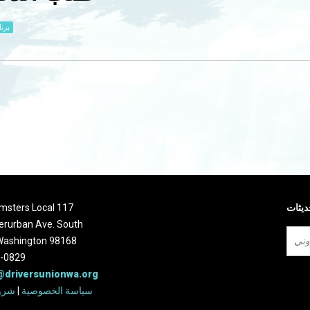
برن
ديثات
تابع ل ters Local 117
erurban Ave. South
 Washington 98168
2-0829
@driversunionwa.org
سياسة الخصوصية
|
شرو