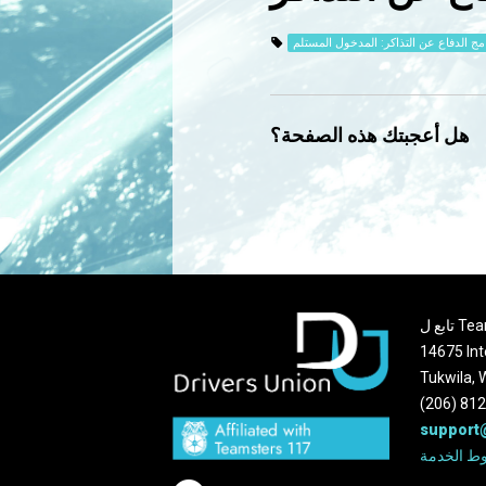
امج الدفاع عن التذاكر: المدخول المستلم
هل أعجبتك هذه الصفحة؟
Teams
14675 Int
Tukwila,
(206) 81
support
ط الخدمة