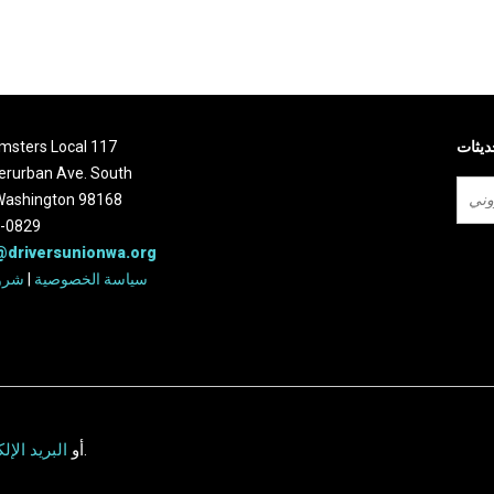
ديثات
تابع ل ters Local 117
erurban Ave. South
 Washington 98168
2-0829
@driversunionwa.org
سياسة الخصوصية
|
شرو
.
أو
البريد الإل