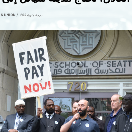
283 درجة مئوية
|
RS UNION