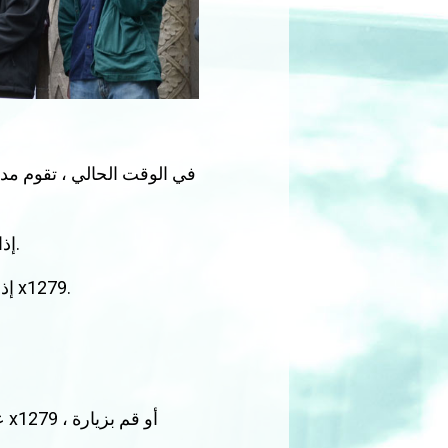
في الوقت الحالي ، تقوم مد
إذا تلقيت رسالة نصية / بريد إلكتروني تحتوي على استبيان من مدينة سياتل ، فيرجى المشاركة.
إذا لم تتلق استطلاع المدينة أو كنت بحاجة إلى مساعدة ، فاتصل باتحادك على 206-441-4860 x1279.
شارك في الكفاح من أجل الأجر العادل! اتصل بممثل اتحاد Teamsters على 206-441-4860 x1279 ، أو قم بزيارة