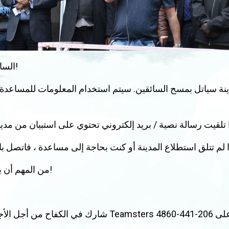
السائقون يستحقون أجرا معيشيا!
ينة سياتل بمسح السائقين. سيتم استخدام المعلومات للمساعدة
من المهم أن يسمع جميع السائقين أصواتنا!