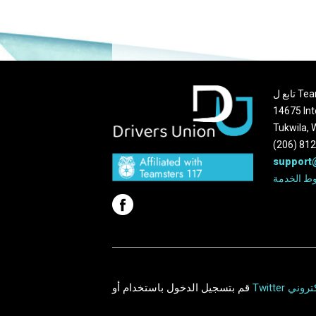
Teams
14675 Int
Tukwila,
(206) 81
support
ط الخدمة
كتروني
Twitter
أو
قم بتسجيل الدخول باستخدام